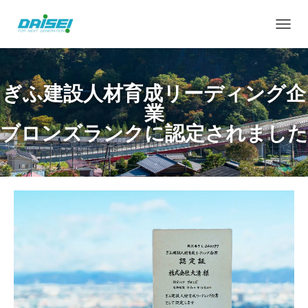
ナ
ビ
ゲ
ー
ぎふ建設人材育成リーディング企
シ
ョ
業
ン
ブロンズランクに認定されました
を
切
り
替
え